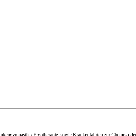
ankengymnastik / Ergotherapie, sowie Krankenfahrten zur Chemo- oder