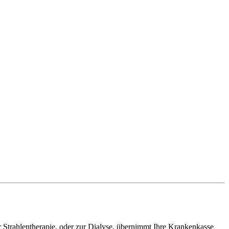
 Strahlentherapie, oder zur Dialyse, übernimmt Ihre Krankenkasse