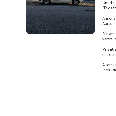
Um die 
(Taxisch
Ansonste
Abrechn
Für wei
vertraue
Privat
mit der 
Alterna
Ihrer P