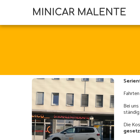
MINICAR MALENTE
Serien
Fahrten
Bei uns 
ständig
Die Kos
gesetz